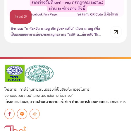
16 Jul 25
กิจกรรม “๑ จังหวัด ๑ เมนู เชิดชูอาหารถิ่น” เลือก ๑ เมนู เพื่อ
เป็นตัวแทนอาหารถิ่นจังหวัดสมุทรสาคร “รสชาติ...ที่หายไป The
Lost Taste” ประจำปี พ.ศ. ๒๕๖๘
โครงการ “การใช้ทุนทางวัฒนธรรมที่เป็นซอฟเพาเวอร์ในการ
ออกแบบผลิตภัณฑ์และพัฒนาเส้นทางท่องเที่ยว”
ได้รับการสนับสนุนจากสำนักงานวิจัยแห่งชาติ ดำเนินการโดยมหาวิทยาลัยศิลปากร