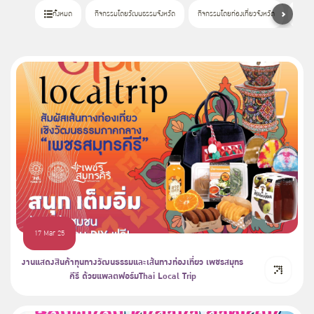
ทั้งหมด
กิจกรรมโดยวัฒนธรรมจังหวัด
กิจกรรมโดยท่องเที่ยวจังหวัด
กิจกร
17 Mar 25
งานแสดงสินค้าทุนทางวัฒนธรรมและเส้นทางท่องเที่ยว เพชรสมุทร
คีรี ด้วยแพลตฟอร์มThai Local Trip