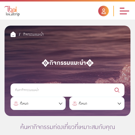
กิจกรรมแนะนำ
กิจกรรมแนะนำ
ค้
น
ห
จั
อำ
า
ทั้งหมด
ทั้งหมด
ง
เ
ห
ภ
วั
อ
ด
ค้นหากิจกรรมท่องเที่ยวที่เหมาะสมกับคุณ